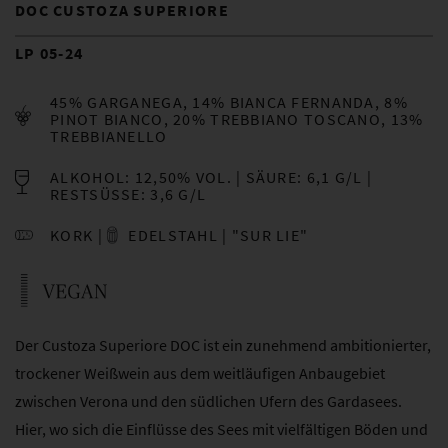
DOC CUSTOZA SUPERIORE
LP 05-24
45% GARGANEGA, 14% BIANCA FERNANDA, 8%
PINOT BIANCO, 20% TREBBIANO TOSCANO, 13%
TREBBIANELLO
ALKOHOL: 12,50% VOL.
SÄURE: 6,1 G/L
RESTSÜSSE: 3,6 G/L
KORK
EDELSTAHL | "SUR LIE"
Der Custoza Superiore DOC ist ein zunehmend ambitionierter,
trockener Weißwein aus dem weitläufigen Anbaugebiet
zwischen Verona und den südlichen Ufern des Gardasees.
Hier, wo sich die Einflüsse des Sees mit vielfältigen Böden und