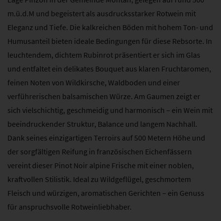
m.ü.d.M und begeistert als ausdrucksstarker Rotwein mit
Eleganz und Tiefe. Die kalkreichen Böden mit hohem Ton- und
Humusanteil bieten ideale Bedingungen für diese Rebsorte. In
leuchtendem, dichtem Rubinrot präsentiert er sich im Glas
und entfaltet ein delikates Bouquet aus klaren Fruchtaromen,
feinen Noten von Wildkirsche, Waldboden und einer
verführerischen balsamischen Würze. Am Gaumen zeigt er
sich vielschichtig, geschmeidig und harmonisch – ein Wein mit
beeindruckender Struktur, Balance und langem Nachhall.
Dank seines einzigartigen Terroirs auf 500 Metern Höhe und
der sorgfältigen Reifung in französischen Eichenfässern
vereint dieser Pinot Noir alpine Frische mit einer noblen,
kraftvollen Stilistik. Ideal zu Wildgeflügel, geschmortem
Fleisch und würzigen, aromatischen Gerichten – ein Genuss
für anspruchsvolle Rotweinliebhaber.